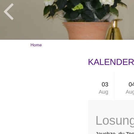
Home
KALENDERB
03
0
Aug
Au
Losun
Jauchze, du Toch