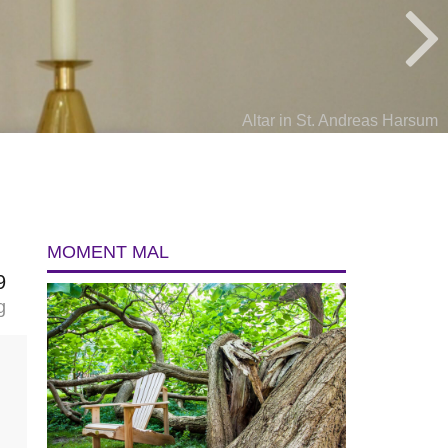
Altar in St. Andreas Harsum
MOMENT MAL
9
g