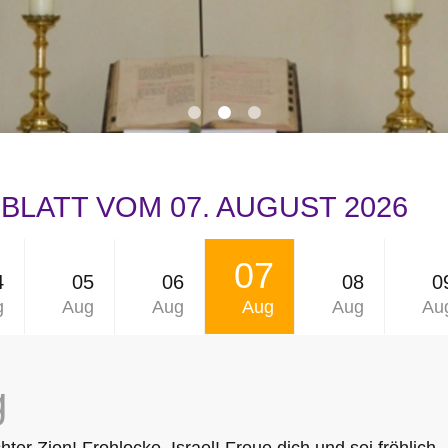
LATT VOM 07. AUGUST 2026
07
4
05
06
08
0
g
Aug
Aug
Aug
Aug
Au
g
ter Zion! Frohlocke, Israel! Freue dich und sei fröhlich